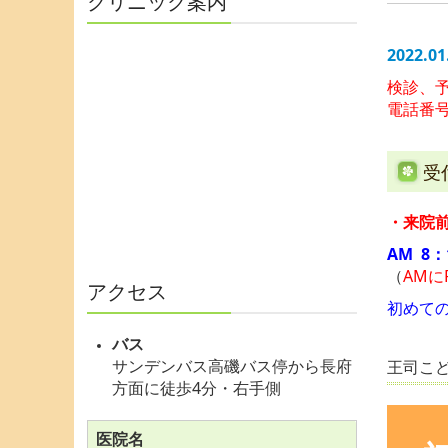
クリニック案内
2022.01
検診、
電話番
受
・来院
AM 8：
（
AM
アクセス
初めて
バス
サンデンバス高磯バス停から長府
王司こ
方面に徒歩4分・右手側
医院名