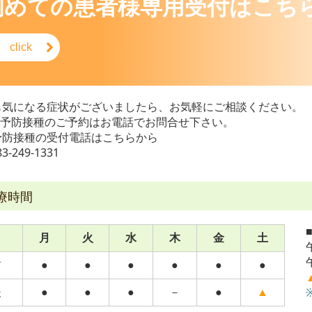
初めての患者様専用受付はこち
click
も気になる症状がございましたら、お気軽にご相談ください。
・予防接種のご予約はお電話でお問合せ下さい。
予防接種の受付電話はこちらから
83-249-1331
療時間
月
火
水
木
金
土
前
●
●
●
●
●
●
後
●
●
●
－
●
▲