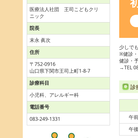
医療法人社団 王司こどもクリ
ニック
院長
末永 眞次
少しで
住所
※健診
健診・
〒752-0916
→TEL
0
山口県下関市王司上町1-8-7
診療科目
診
小児科、アレルギー科
電話番号
午
083-249-1331
午